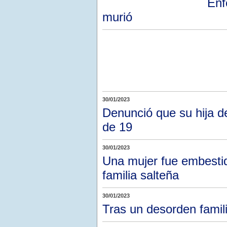
Enf
murió
30/01/2023
Denunció que su hija d
de 19
30/01/2023
Una mujer fue embestid
familia salteña
30/01/2023
Tras un desorden famil