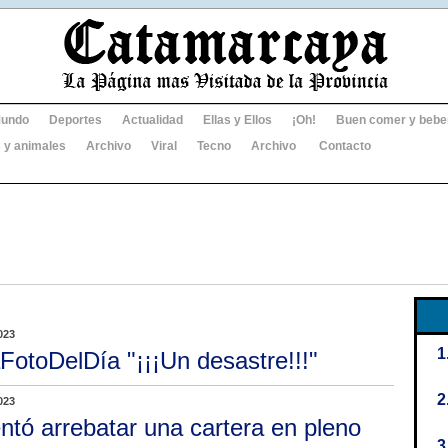
undo
Deportes
Actualidad
Ellas y Ellos
¡Oh!
Buen comer y bebe
 y animales
Archivo
Viral
Tecno
Archivo
Contacto
023
FotoDelDía "¡¡¡Un desastre!!!"
023
entó arrebatar una cartera en pleno