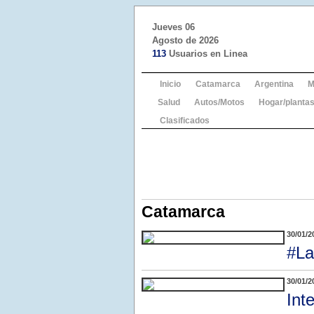
Jueves 06
Agosto de 2026
113
Usuarios en Linea
Inicio
Catamarca
Argentina
M
Salud
Autos/Motos
Hogar/plantas
Clasificados
Catamarca
30/01/2
#La
30/01/2
Int