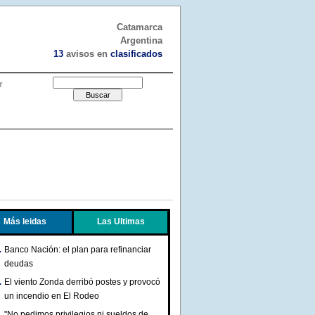
Catamarca
Argentina
13
avisos en
clasificados
r
Más leidas
Las Ultimas
Banco Nación: el plan para refinanciar
deudas
El viento Zonda derribó postes y provocó
un incendio en El Rodeo
"No pedimos privilegios ni sueldos de