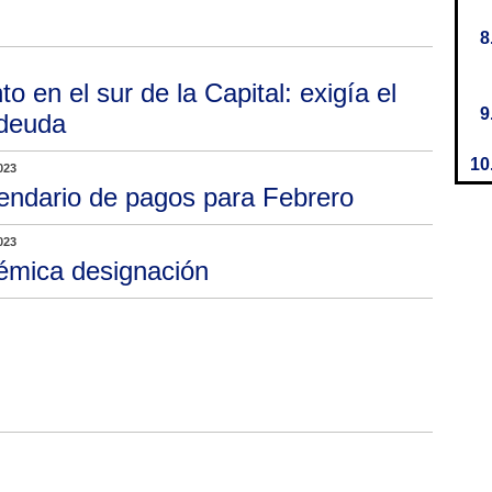
o en el sur de la Capital: exigía el
 deuda
023
endario de pagos para Febrero
023
émica designación