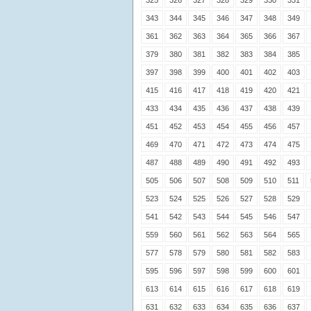
325
326
327
328
329
330
331
343
344
345
346
347
348
349
361
362
363
364
365
366
367
379
380
381
382
383
384
385
397
398
399
400
401
402
403
415
416
417
418
419
420
421
433
434
435
436
437
438
439
451
452
453
454
455
456
457
469
470
471
472
473
474
475
487
488
489
490
491
492
493
505
506
507
508
509
510
511
523
524
525
526
527
528
529
541
542
543
544
545
546
547
559
560
561
562
563
564
565
577
578
579
580
581
582
583
595
596
597
598
599
600
601
613
614
615
616
617
618
619
631
632
633
634
635
636
637