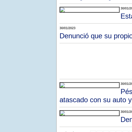
30/01/2
Est
30/01/2023
Denunció que su propio
30/01/2
Pés
atascado con su auto y
30/01/2
Den