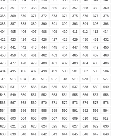
332
333
334
335
336
337
338
339
340
341
342
350
351
352
353
354
355
356
357
358
359
360
368
369
370
371
372
373
374
375
376
377
378
386
387
388
389
390
391
392
393
394
395
396
404
405
406
407
408
409
410
411
412
413
414
422
423
424
425
426
427
428
429
430
431
432
440
441
442
443
444
445
446
447
448
449
450
458
459
460
461
462
463
464
465
466
467
468
476
477
478
479
480
481
482
483
484
485
486
494
495
496
497
498
499
500
501
502
503
504
512
513
514
515
516
517
518
519
520
521
522
530
531
532
533
534
535
536
537
538
539
540
548
549
550
551
552
553
554
555
556
557
558
566
567
568
569
570
571
572
573
574
575
576
584
585
586
587
588
589
590
591
592
593
594
602
603
604
605
606
607
608
609
610
611
612
620
621
622
623
624
625
626
627
628
629
630
638
639
640
641
642
643
644
645
646
647
648