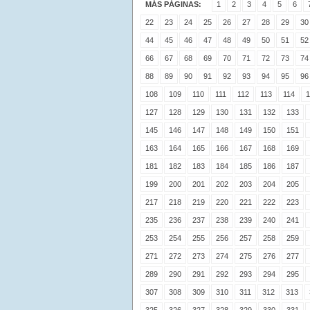
MÁS PÁGINAS:
1
2
3
4
5
6
22
23
24
25
26
27
28
29
30
44
45
46
47
48
49
50
51
52
66
67
68
69
70
71
72
73
74
88
89
90
91
92
93
94
95
96
108
109
110
111
112
113
114
1
127
128
129
130
131
132
133
145
146
147
148
149
150
151
163
164
165
166
167
168
169
181
182
183
184
185
186
187
199
200
201
202
203
204
205
217
218
219
220
221
222
223
235
236
237
238
239
240
241
253
254
255
256
257
258
259
271
272
273
274
275
276
277
289
290
291
292
293
294
295
307
308
309
310
311
312
313