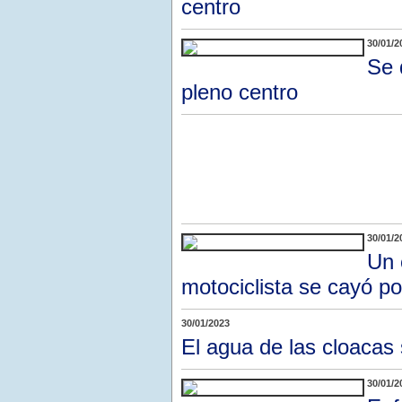
centro
30/01/2
Se 
pleno centro
30/01/2
Un 
motociclista se cayó po
30/01/2023
El agua de las cloacas 
30/01/2