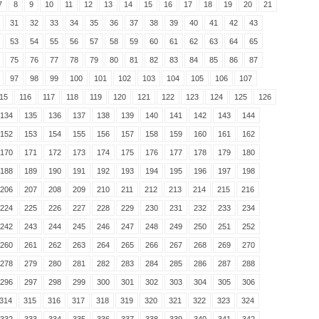
7
8
9
10
11
12
13
14
15
16
17
18
19
20
21
31
32
33
34
35
36
37
38
39
40
41
42
43
53
54
55
56
57
58
59
60
61
62
63
64
65
75
76
77
78
79
80
81
82
83
84
85
86
87
97
98
99
100
101
102
103
104
105
106
107
15
116
117
118
119
120
121
122
123
124
125
126
134
135
136
137
138
139
140
141
142
143
144
152
153
154
155
156
157
158
159
160
161
162
170
171
172
173
174
175
176
177
178
179
180
188
189
190
191
192
193
194
195
196
197
198
206
207
208
209
210
211
212
213
214
215
216
224
225
226
227
228
229
230
231
232
233
234
242
243
244
245
246
247
248
249
250
251
252
260
261
262
263
264
265
266
267
268
269
270
278
279
280
281
282
283
284
285
286
287
288
296
297
298
299
300
301
302
303
304
305
306
314
315
316
317
318
319
320
321
322
323
324