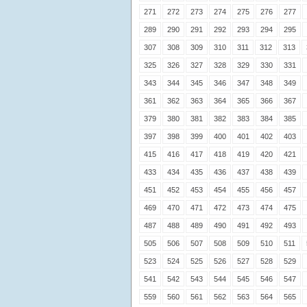
271
272
273
274
275
276
277
289
290
291
292
293
294
295
307
308
309
310
311
312
313
325
326
327
328
329
330
331
343
344
345
346
347
348
349
361
362
363
364
365
366
367
379
380
381
382
383
384
385
397
398
399
400
401
402
403
415
416
417
418
419
420
421
433
434
435
436
437
438
439
451
452
453
454
455
456
457
469
470
471
472
473
474
475
487
488
489
490
491
492
493
505
506
507
508
509
510
511
523
524
525
526
527
528
529
541
542
543
544
545
546
547
559
560
561
562
563
564
565