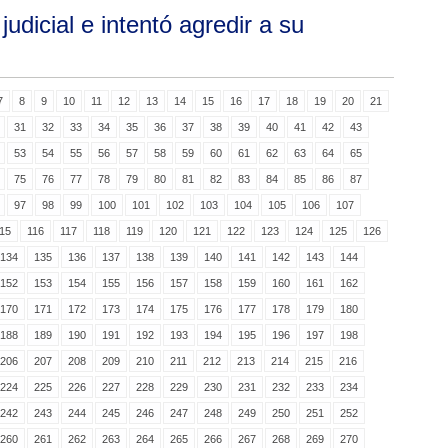
dicial e intentó agredir a su
7
8
9
10
11
12
13
14
15
16
17
18
19
20
21
31
32
33
34
35
36
37
38
39
40
41
42
43
53
54
55
56
57
58
59
60
61
62
63
64
65
75
76
77
78
79
80
81
82
83
84
85
86
87
97
98
99
100
101
102
103
104
105
106
107
15
116
117
118
119
120
121
122
123
124
125
126
134
135
136
137
138
139
140
141
142
143
144
152
153
154
155
156
157
158
159
160
161
162
170
171
172
173
174
175
176
177
178
179
180
188
189
190
191
192
193
194
195
196
197
198
206
207
208
209
210
211
212
213
214
215
216
224
225
226
227
228
229
230
231
232
233
234
242
243
244
245
246
247
248
249
250
251
252
260
261
262
263
264
265
266
267
268
269
270