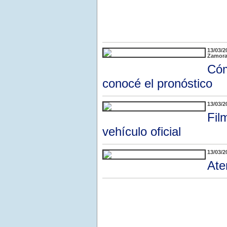
13/03/2
Zamora 
Cóm
conocé el pronóstico
13/03/2
Fil
vehículo oficial
13/03/2
Ate