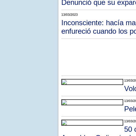
Denunció que su expare
13/03/2023
Inconsciente: hacía ma
enfureció cuando los po
13/03/2
Vol
13/03/2
Pel
13/03/2
50 