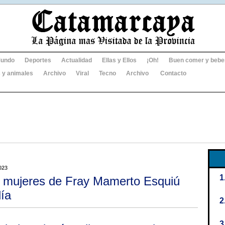
undo
Deportes
Actualidad
Ellas y Ellos
¡Oh!
Buen comer y bebe
 y animales
Archivo
Viral
Tecno
Archivo
Contacto
023
 mujeres de Fray Mamerto Esquiú
día