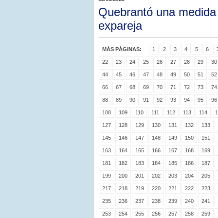
Quebrantó una medida ju
expareja
MÁS PÁGINAS:
1
2
3
4
5
6
22
23
24
25
26
27
28
29
30
44
45
46
47
48
49
50
51
52
66
67
68
69
70
71
72
73
74
88
89
90
91
92
93
94
95
96
108
109
110
111
112
113
114
1
127
128
129
130
131
132
133
145
146
147
148
149
150
151
163
164
165
166
167
168
169
181
182
183
184
185
186
187
199
200
201
202
203
204
205
217
218
219
220
221
222
223
235
236
237
238
239
240
241
253
254
255
256
257
258
259