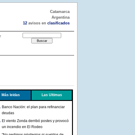
Catamarca
Argentina
12
avisos en
clasificados
r
Más leidas
Las Ultimas
Banco Nación: el plan para refinanciar
deudas
El viento Zonda derribó postes y provocó
un incendio en El Rodeo
"No pedimos privilegios ni sueldos de