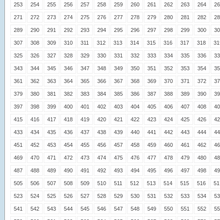
253
254
255
256
257
258
259
260
261
262
263
264
26
271
272
273
274
275
276
277
278
279
280
281
282
28
289
290
291
292
293
294
295
296
297
298
299
300
30
307
308
309
310
311
312
313
314
315
316
317
318
31
325
326
327
328
329
330
331
332
333
334
335
336
33
343
344
345
346
347
348
349
350
351
352
353
354
35
361
362
363
364
365
366
367
368
369
370
371
372
37
379
380
381
382
383
384
385
386
387
388
389
390
39
397
398
399
400
401
402
403
404
405
406
407
408
40
415
416
417
418
419
420
421
422
423
424
425
426
42
433
434
435
436
437
438
439
440
441
442
443
444
44
451
452
453
454
455
456
457
458
459
460
461
462
46
469
470
471
472
473
474
475
476
477
478
479
480
48
487
488
489
490
491
492
493
494
495
496
497
498
49
505
506
507
508
509
510
511
512
513
514
515
516
51
523
524
525
526
527
528
529
530
531
532
533
534
53
541
542
543
544
545
546
547
548
549
550
551
552
55