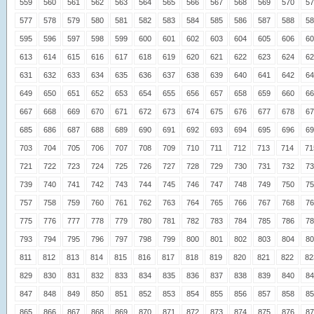
559
560
561
562
563
564
565
566
567
568
569
570
57
577
578
579
580
581
582
583
584
585
586
587
588
58
595
596
597
598
599
600
601
602
603
604
605
606
60
613
614
615
616
617
618
619
620
621
622
623
624
62
631
632
633
634
635
636
637
638
639
640
641
642
64
649
650
651
652
653
654
655
656
657
658
659
660
66
667
668
669
670
671
672
673
674
675
676
677
678
67
685
686
687
688
689
690
691
692
693
694
695
696
69
703
704
705
706
707
708
709
710
711
712
713
714
71
721
722
723
724
725
726
727
728
729
730
731
732
73
739
740
741
742
743
744
745
746
747
748
749
750
75
757
758
759
760
761
762
763
764
765
766
767
768
76
775
776
777
778
779
780
781
782
783
784
785
786
78
793
794
795
796
797
798
799
800
801
802
803
804
80
811
812
813
814
815
816
817
818
819
820
821
822
82
829
830
831
832
833
834
835
836
837
838
839
840
84
847
848
849
850
851
852
853
854
855
856
857
858
85
865
866
867
868
869
870
871
872
873
874
875
876
87