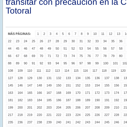
transitar con precaución en la 
Totoral
MÁS PÁGINAS:
1
2
3
4
5
6
7
8
9
10
11
12
13
1
22
23
24
25
26
27
28
29
30
31
32
33
34
35
36
44
45
46
47
48
49
50
51
52
53
54
55
56
57
58
66
67
68
69
70
71
72
73
74
75
76
77
78
79
80
88
89
90
91
92
93
94
95
96
97
98
99
100
101
10
108
109
110
111
112
113
114
115
116
117
118
119
120
127
128
129
130
131
132
133
134
135
136
137
138
13
145
146
147
148
149
150
151
152
153
154
155
156
15
163
164
165
166
167
168
169
170
171
172
173
174
17
181
182
183
184
185
186
187
188
189
190
191
192
19
199
200
201
202
203
204
205
206
207
208
209
210
21
217
218
219
220
221
222
223
224
225
226
227
228
22
235
236
237
238
239
240
241
242
243
244
245
246
24