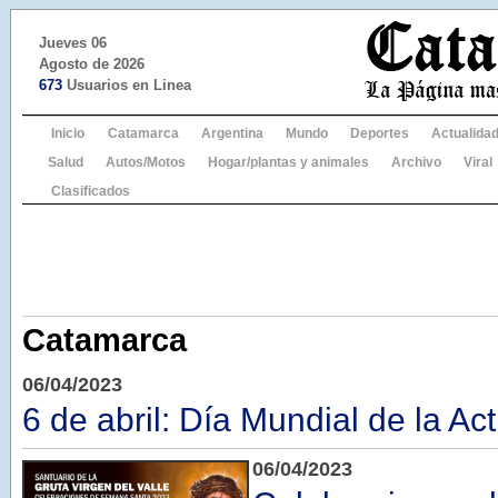
Jueves 06
Agosto de 2026
673
Usuarios en Linea
Inicio
Catamarca
Argentina
Mundo
Deportes
Actualida
Salud
Autos/Motos
Hogar/plantas y animales
Archivo
Viral
Clasificados
Catamarca
06/04/2023
6 de abril: Día Mundial de la Act
06/04/2023