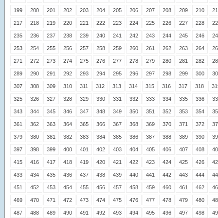
199
200
201
202
203
204
205
206
207
208
209
210
21
217
218
219
220
221
222
223
224
225
226
227
228
22
235
236
237
238
239
240
241
242
243
244
245
246
24
253
254
255
256
257
258
259
260
261
262
263
264
26
271
272
273
274
275
276
277
278
279
280
281
282
28
289
290
291
292
293
294
295
296
297
298
299
300
30
307
308
309
310
311
312
313
314
315
316
317
318
31
325
326
327
328
329
330
331
332
333
334
335
336
33
343
344
345
346
347
348
349
350
351
352
353
354
35
361
362
363
364
365
366
367
368
369
370
371
372
37
379
380
381
382
383
384
385
386
387
388
389
390
39
397
398
399
400
401
402
403
404
405
406
407
408
40
415
416
417
418
419
420
421
422
423
424
425
426
42
433
434
435
436
437
438
439
440
441
442
443
444
44
451
452
453
454
455
456
457
458
459
460
461
462
46
469
470
471
472
473
474
475
476
477
478
479
480
48
487
488
489
490
491
492
493
494
495
496
497
498
49