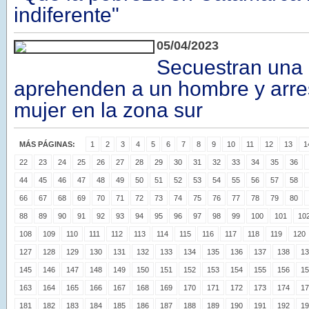
indiferente"
05/04/2023
Secuestran una 
aprehenden a un hombre y arre
mujer en la zona sur
MÁS PÁGINAS:
1
2
3
4
5
6
7
8
9
10
11
12
13
1
22
23
24
25
26
27
28
29
30
31
32
33
34
35
36
44
45
46
47
48
49
50
51
52
53
54
55
56
57
58
66
67
68
69
70
71
72
73
74
75
76
77
78
79
80
88
89
90
91
92
93
94
95
96
97
98
99
100
101
10
108
109
110
111
112
113
114
115
116
117
118
119
120
127
128
129
130
131
132
133
134
135
136
137
138
13
145
146
147
148
149
150
151
152
153
154
155
156
15
163
164
165
166
167
168
169
170
171
172
173
174
17
181
182
183
184
185
186
187
188
189
190
191
192
19