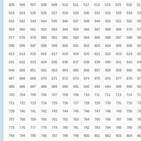
505
506
507
508
509
510
511
512
513
514
515
516
51
523
524
525
526
527
528
529
530
531
532
533
534
53
541
542
543
544
545
546
547
548
549
550
551
552
55
559
560
561
562
563
564
565
566
567
568
569
570
57
577
578
579
580
581
582
583
584
585
586
587
588
58
595
596
597
598
599
600
601
602
603
604
605
606
60
613
614
615
616
617
618
619
620
621
622
623
624
62
631
632
633
634
635
636
637
638
639
640
641
642
64
649
650
651
652
653
654
655
656
657
658
659
660
66
667
668
669
670
671
672
673
674
675
676
677
678
67
685
686
687
688
689
690
691
692
693
694
695
696
69
703
704
705
706
707
708
709
710
711
712
713
714
71
721
722
723
724
725
726
727
728
729
730
731
732
73
739
740
741
742
743
744
745
746
747
748
749
750
75
757
758
759
760
761
762
763
764
765
766
767
768
76
775
776
777
778
779
780
781
782
783
784
785
786
78
793
794
795
796
797
798
799
800
801
802
803
804
80