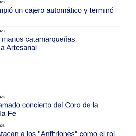
023
pió un cajero automático y terminó
023
 manos catamarqueñas,
ia Artesanal
023
amado concierto del Coro de la
la Fe
023
tacan a los "Anfitriones" como el rol