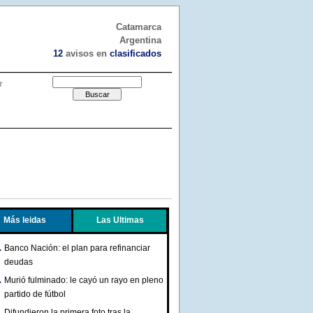
Catamarca
Argentina
12
avisos en
clasificados
r
Más leidas
Las Ultimas
Banco Nación: el plan para refinanciar
deudas
Murió fulminado: le cayó un rayo en pleno
partido de fútbol
Difundieron la primera foto tras la