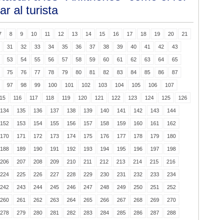
r al turista
7
8
9
10
11
12
13
14
15
16
17
18
19
20
21
31
32
33
34
35
36
37
38
39
40
41
42
43
53
54
55
56
57
58
59
60
61
62
63
64
65
75
76
77
78
79
80
81
82
83
84
85
86
87
97
98
99
100
101
102
103
104
105
106
107
15
116
117
118
119
120
121
122
123
124
125
126
134
135
136
137
138
139
140
141
142
143
144
152
153
154
155
156
157
158
159
160
161
162
170
171
172
173
174
175
176
177
178
179
180
188
189
190
191
192
193
194
195
196
197
198
206
207
208
209
210
211
212
213
214
215
216
224
225
226
227
228
229
230
231
232
233
234
242
243
244
245
246
247
248
249
250
251
252
260
261
262
263
264
265
266
267
268
269
270
278
279
280
281
282
283
284
285
286
287
288