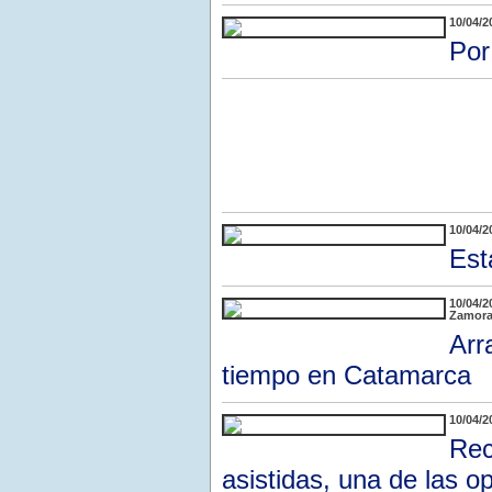
10/04/2
Por
10/04/2
Est
10/04/2
Zamora 
Arr
tiempo en Catamarca
10/04/2
Rec
asistidas, una de las o