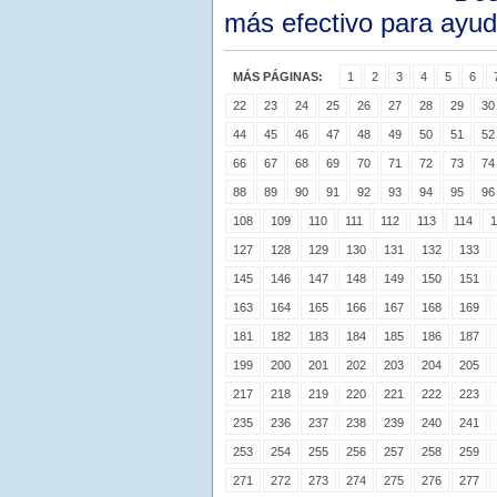
más efectivo para ayuda
MÁS PÁGINAS:
1
2
3
4
5
6
22
23
24
25
26
27
28
29
30
44
45
46
47
48
49
50
51
52
66
67
68
69
70
71
72
73
74
88
89
90
91
92
93
94
95
96
108
109
110
111
112
113
114
1
127
128
129
130
131
132
133
145
146
147
148
149
150
151
163
164
165
166
167
168
169
181
182
183
184
185
186
187
199
200
201
202
203
204
205
217
218
219
220
221
222
223
235
236
237
238
239
240
241
253
254
255
256
257
258
259
271
272
273
274
275
276
277