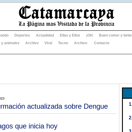
undo
Deportes
Actualidad
Ellas y Ellos
¡Oh!
Buen comer y bebe
 y animales
Archivo
Viral
Tecno
Archivo
Contacto
023
ormación actualizada sobre Dengue
agos que inicia hoy