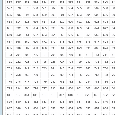
559
560
561
562
563
564
565
566
567
568
569
570
57
577
578
579
580
581
582
583
584
585
586
587
588
58
595
596
597
598
599
600
601
602
603
604
605
606
60
613
614
615
616
617
618
619
620
621
622
623
624
62
631
632
633
634
635
636
637
638
639
640
641
642
64
649
650
651
652
653
654
655
656
657
658
659
660
66
667
668
669
670
671
672
673
674
675
676
677
678
67
685
686
687
688
689
690
691
692
693
694
695
696
69
703
704
705
706
707
708
709
710
711
712
713
714
71
721
722
723
724
725
726
727
728
729
730
731
732
73
739
740
741
742
743
744
745
746
747
748
749
750
75
757
758
759
760
761
762
763
764
765
766
767
768
76
775
776
777
778
779
780
781
782
783
784
785
786
78
793
794
795
796
797
798
799
800
801
802
803
804
80
811
812
813
814
815
816
817
818
819
820
821
822
82
829
830
831
832
833
834
835
836
837
838
839
840
84
847
848
849
850
851
852
853
854
855
856
857
858
85