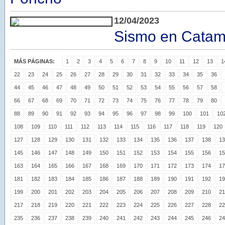
12/04/2023
Sismo en Catam
MÁS PÁGINAS:
1
2
3
4
5
6
7
8
9
10
11
12
13
1
22
23
24
25
26
27
28
29
30
31
32
33
34
35
36
44
45
46
47
48
49
50
51
52
53
54
55
56
57
58
66
67
68
69
70
71
72
73
74
75
76
77
78
79
80
88
89
90
91
92
93
94
95
96
97
98
99
100
101
10
108
109
110
111
112
113
114
115
116
117
118
119
120
127
128
129
130
131
132
133
134
135
136
137
138
13
145
146
147
148
149
150
151
152
153
154
155
156
15
163
164
165
166
167
168
169
170
171
172
173
174
17
181
182
183
184
185
186
187
188
189
190
191
192
19
199
200
201
202
203
204
205
206
207
208
209
210
21
217
218
219
220
221
222
223
224
225
226
227
228
22
235
236
237
238
239
240
241
242
243
244
245
246
24