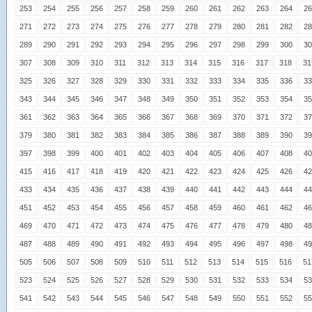
253
254
255
256
257
258
259
260
261
262
263
264
26
271
272
273
274
275
276
277
278
279
280
281
282
28
289
290
291
292
293
294
295
296
297
298
299
300
30
307
308
309
310
311
312
313
314
315
316
317
318
31
325
326
327
328
329
330
331
332
333
334
335
336
33
343
344
345
346
347
348
349
350
351
352
353
354
35
361
362
363
364
365
366
367
368
369
370
371
372
37
379
380
381
382
383
384
385
386
387
388
389
390
39
397
398
399
400
401
402
403
404
405
406
407
408
40
415
416
417
418
419
420
421
422
423
424
425
426
42
433
434
435
436
437
438
439
440
441
442
443
444
44
451
452
453
454
455
456
457
458
459
460
461
462
46
469
470
471
472
473
474
475
476
477
478
479
480
48
487
488
489
490
491
492
493
494
495
496
497
498
49
505
506
507
508
509
510
511
512
513
514
515
516
51
523
524
525
526
527
528
529
530
531
532
533
534
53
541
542
543
544
545
546
547
548
549
550
551
552
55