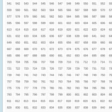
541
542
543
544
545
546
547
548
549
550
551
552
55
559
560
561
562
563
564
565
566
567
568
569
570
57
577
578
579
580
581
582
583
584
585
586
587
588
58
595
596
597
598
599
600
601
602
603
604
605
606
60
613
614
615
616
617
618
619
620
621
622
623
624
62
631
632
633
634
635
636
637
638
639
640
641
642
64
649
650
651
652
653
654
655
656
657
658
659
660
66
667
668
669
670
671
672
673
674
675
676
677
678
67
685
686
687
688
689
690
691
692
693
694
695
696
69
703
704
705
706
707
708
709
710
711
712
713
714
71
721
722
723
724
725
726
727
728
729
730
731
732
73
739
740
741
742
743
744
745
746
747
748
749
750
75
757
758
759
760
761
762
763
764
765
766
767
768
76
775
776
777
778
779
780
781
782
783
784
785
786
78
793
794
795
796
797
798
799
800
801
802
803
804
80
811
812
813
814
815
816
817
818
819
820
821
822
82
829
830
831
832
833
834
835
836
837
838
839
840
84