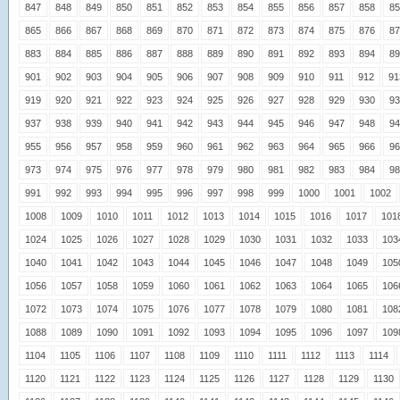
847
848
849
850
851
852
853
854
855
856
857
858
85
865
866
867
868
869
870
871
872
873
874
875
876
87
883
884
885
886
887
888
889
890
891
892
893
894
89
901
902
903
904
905
906
907
908
909
910
911
912
91
919
920
921
922
923
924
925
926
927
928
929
930
93
937
938
939
940
941
942
943
944
945
946
947
948
94
955
956
957
958
959
960
961
962
963
964
965
966
96
973
974
975
976
977
978
979
980
981
982
983
984
98
991
992
993
994
995
996
997
998
999
1000
1001
1002
1008
1009
1010
1011
1012
1013
1014
1015
1016
1017
101
1024
1025
1026
1027
1028
1029
1030
1031
1032
1033
103
1040
1041
1042
1043
1044
1045
1046
1047
1048
1049
105
1056
1057
1058
1059
1060
1061
1062
1063
1064
1065
106
1072
1073
1074
1075
1076
1077
1078
1079
1080
1081
108
1088
1089
1090
1091
1092
1093
1094
1095
1096
1097
109
1104
1105
1106
1107
1108
1109
1110
1111
1112
1113
1114
1120
1121
1122
1123
1124
1125
1126
1127
1128
1129
1130