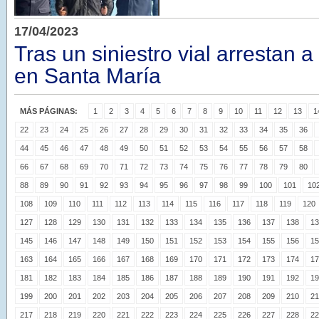
17/04/2023
Tras un siniestro vial arrestan 
en Santa María
MÁS PÁGINAS:
1
2
3
4
5
6
7
8
9
10
11
12
13
1
22
23
24
25
26
27
28
29
30
31
32
33
34
35
36
44
45
46
47
48
49
50
51
52
53
54
55
56
57
58
66
67
68
69
70
71
72
73
74
75
76
77
78
79
80
88
89
90
91
92
93
94
95
96
97
98
99
100
101
10
108
109
110
111
112
113
114
115
116
117
118
119
120
127
128
129
130
131
132
133
134
135
136
137
138
13
145
146
147
148
149
150
151
152
153
154
155
156
15
163
164
165
166
167
168
169
170
171
172
173
174
17
181
182
183
184
185
186
187
188
189
190
191
192
19
199
200
201
202
203
204
205
206
207
208
209
210
21
217
218
219
220
221
222
223
224
225
226
227
228
22