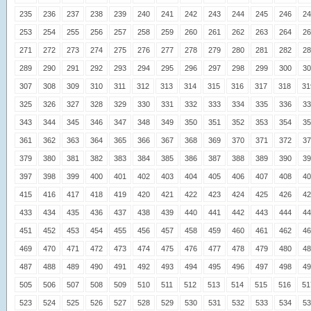
235
236
237
238
239
240
241
242
243
244
245
246
24
253
254
255
256
257
258
259
260
261
262
263
264
26
271
272
273
274
275
276
277
278
279
280
281
282
28
289
290
291
292
293
294
295
296
297
298
299
300
30
307
308
309
310
311
312
313
314
315
316
317
318
31
325
326
327
328
329
330
331
332
333
334
335
336
33
343
344
345
346
347
348
349
350
351
352
353
354
35
361
362
363
364
365
366
367
368
369
370
371
372
37
379
380
381
382
383
384
385
386
387
388
389
390
39
397
398
399
400
401
402
403
404
405
406
407
408
40
415
416
417
418
419
420
421
422
423
424
425
426
42
433
434
435
436
437
438
439
440
441
442
443
444
44
451
452
453
454
455
456
457
458
459
460
461
462
46
469
470
471
472
473
474
475
476
477
478
479
480
48
487
488
489
490
491
492
493
494
495
496
497
498
49
505
506
507
508
509
510
511
512
513
514
515
516
51
523
524
525
526
527
528
529
530
531
532
533
534
53